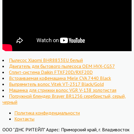
Пылесос Xiaomi BHR8833EU белый
Двигатель для бытового пылесоса OEM HVX-CG57
Сплит-система Daikin FTXF20D/RXF20D
Встраиваемая кофемашина Miele CVA 7440 Black
Выпрямитель волос Vitek VT-2317 Black/Gold
Машинка для стрижки волос VGR V-138 золотистая
Погружной блендер Brayer BR1256 серебристый, серый,
черный
Политика конфиденциальности
Контакты
ООО "ДНС РИТЕЙЛ" Адрес: Приморский край, г. Владивосток