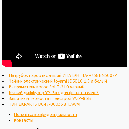
Патрубок пароотводящий ИТАТЭН ITA-4738EN3002A
Чайник электрический Joyami JDS010 1.5 л белый
Выпрямитель волоc Sol T-210 черный
Мягкий диффузор Y.S.Park для фена, размер S
Защитный термостат ТэнСтрой WZA-85B
ТЭН EKPARTS DC47-00033B KAWAI
Политика конфиденциальности
Контакты