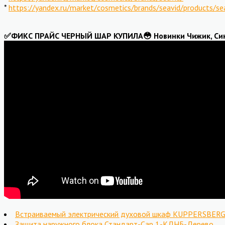
*
https://yandex.ru/market/cosmetics/brands/seavid/products/
✅ФИКС ПРАЙС ЧЕРНЫЙ ШАР КУПИЛА😳 Новинки Чижик, Син, 
Встраиваемый электрический духовой шкаф KUPPERSBERG 
Защита наружного блока Стандарт-Сар 1-КДНБ-Дерево