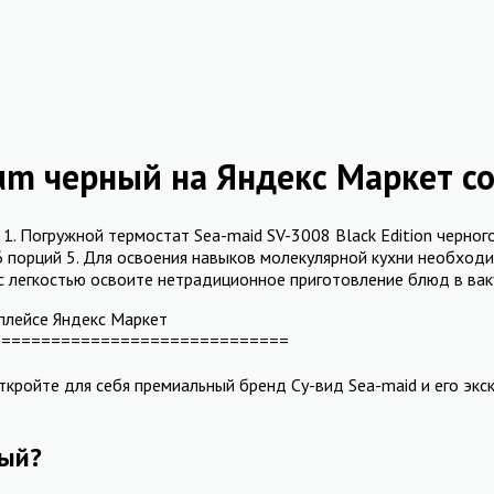
um черный на Яндекс Маркет с
. Погружной термостат Sea-maid SV-3008 Black Edition черного
 6 порций 5. Для освоения навыков молекулярной кухни необхо
с легкостью освоите нетрадиционное приготовление блюд в вак
тплейсе Яндекс Маркет
==============================
откройте для себя премиальный бренд Су-вид Sea-maid и его эк
ный?