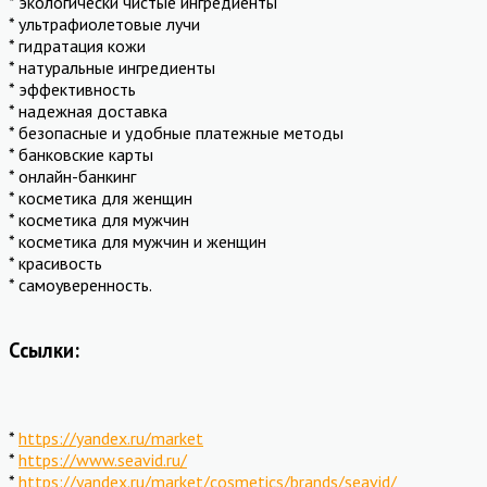
* экологически чистые ингредиенты
* ультрафиолетовые лучи
* гидратация кожи
* натуральные ингредиенты
* эффективность
* надежная доставка
* безопасные и удобные платежные методы
* банковские карты
* онлайн-банкинг
* косметика для женщин
* косметика для мужчин
* косметика для мужчин и женщин
* красивость
* самоуверенность.
Ссылки:
*
https://yandex.ru/market
*
https://www.seavid.ru/
*
https://yandex.ru/market/cosmetics/brands/seavid/