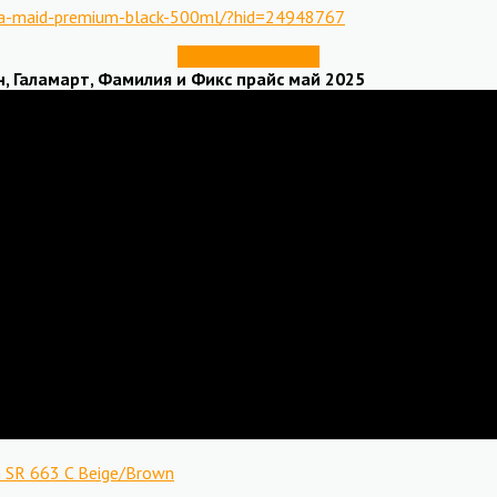
sea-maid-premium-black-500ml/?hid=24948767
Купить со скидкой
Галамарт, Фамилия и Фикс прайс май 2025
SR 663 C Beige/Brown